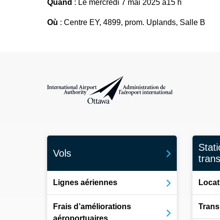
Quand
: Le mercredi 7 mai 2025 à15 h
Où
: Centre EY, 4899, prom. Uplands, Salle B
Administration de l’aéroport international d'Ottawa
Stat
Vols
tran
Lignes aériennes
Locat
Frais d’améliorations
Trans
aéroportuaires