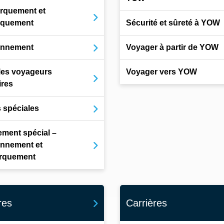
rquement et
rquement
Sécurité et sûreté à YOW
onnement
Voyager à partir de YOW
les voyageurs
Voyager vers YOW
ires
s spéciales
ment spécial –
onnement et
rquement
res
Carrières