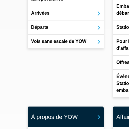
Emba
Arrivées
déba
Départs
Stati
Vols sans escale de YOW
Pour 
d'affa
Offre
Événe
Stati
emba
À propos de YOW
Affai