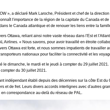
W », a déclaré Mark Laroche, Président et chef de la direction d
onnaît l'importance de la région de la capitale du Canada et d
dans le Canada atlantique et de renouer les liens entre la famill
 vers Ottawa, reliant ainsi notre vaste réseau dans l'Est et l'Atla
AL Airlines. « Nous savons, pour avoir travaillé en étroite col
rs Ottawa est forte, et nous sommes impatients de travailler av
ansporteurs nationaux pour faciliter la connectivité et les voyage
 le dimanche, le mardi et le jeudi à compter du 29 juillet 2021.
à compter du 30 juillet 2021.
itant indépendant établi depuis des décennies sur la côte Est du
s et de fret. Leurs divers accords interlignes avec d'autres g
s en correspondance au-delà du réseau de PAL.