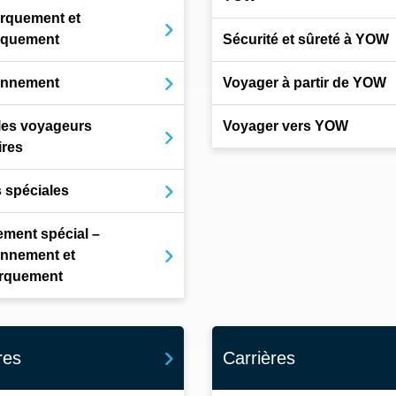
rquement et
rquement
Sécurité et sûreté à YOW
onnement
Voyager à partir de YOW
les voyageurs
Voyager vers YOW
ires
s spéciales
ment spécial –
onnement et
rquement
res
Carrières