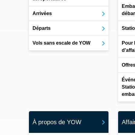
Emba
Arrivées
déba
Départs
Stati
Vols sans escale de YOW
Pour 
d'affa
Offre
Événe
Stati
emba
À propos de YOW
Affai