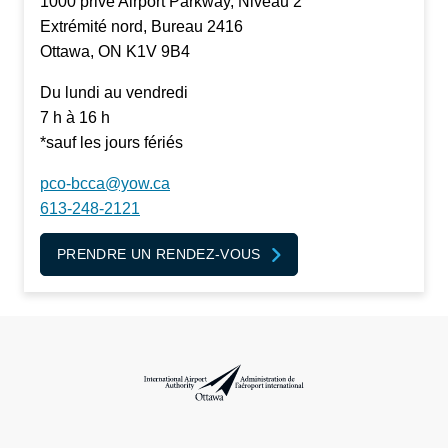
1000 privé Airport Parkway, Niveau 2
Extrémité nord, Bureau 2416
Ottawa, ON K1V 9B4
Du lundi au vendredi
7 h à 16 h
*sauf les jours fériés
pco-bcca@yow.ca
613-248-2121
PRENDRE UN RENDEZ-VOUS
Administration de l’aéroport international d