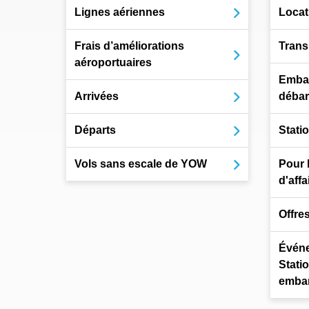
Lignes aériennes
Locat
Frais d’améliorations
Trans
aéroportuaires
Emba
Arrivées
déba
Départs
Stati
Vols sans escale de YOW
Pour 
d'affa
Offre
Événe
Stati
emba