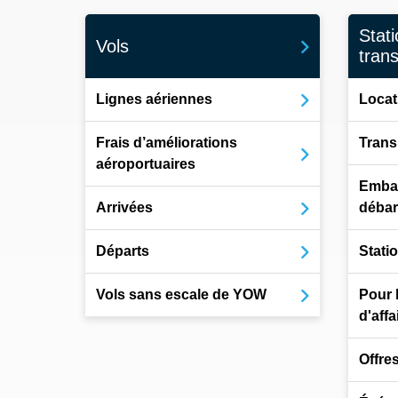
Stat
Vols
tran
Lignes aériennes
Locat
Frais d’améliorations
Trans
aéroportuaires
Emba
Arrivées
déba
Départs
Stati
Vols sans escale de YOW
Pour 
d'affa
Offre