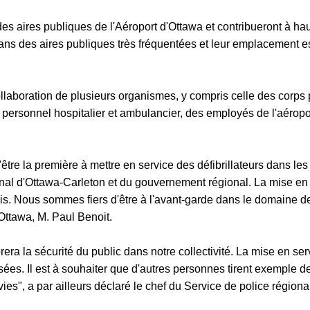
s des aires publiques de l'Aéroport d'Ottawa et contribueront à h
s dans des aires publiques très fréquentées et leur emplacement
llaboration de plusieurs organismes, y compris celle des corps p
ersonnel hospitalier et ambulancier, des employés de l'aéropo
d'être la première à mettre en service des défibrillateurs dans l
égional d'Ottawa-Carleton et du gouvernement régional. La mise 
s. Nous sommes fiers d'être à l'avant-garde dans le domaine de
'Ottawa, M. Paul Benoit.
ra la sécurité du public dans notre collectivité. La mise en servi
. Il est à souhaiter que d'autres personnes tirent exemple de ce
s", a par ailleurs déclaré le chef du Service de police région