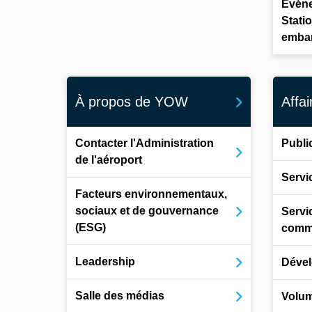
Événe
Stati
emba
À propos de YOW
Affai
Contacter l'Administration
Public
de l'aéroport
Servi
Facteurs environnementaux,
sociaux et de gouvernance
Servi
(ESG)
comme
Leadership
Dével
Salle des médias
Volum