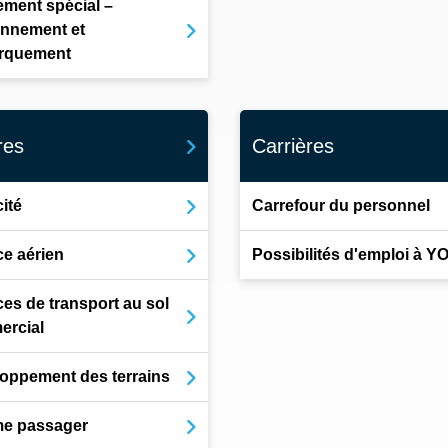
ment spécial –
onnement et
rquement
res
Carrières
ité
Carrefour du personnel
ce aérien
Possibilités d'emploi à 
ces de transport au sol
rcial
oppement des terrains
e passager