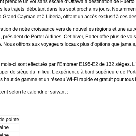
nt prendre un vol sans escale d’Ottawa à destination de Puert
 les trajets débutant dans les sept prochains jours. Notamment
à Grand Cayman et à Liberia, offrant un accès exclusif à ces des
ration de notre croissance vers de nouvelles régions et une au
président de Porter Airlines. Cet hiver, Porter offre plus de vo
e. Nous offrons aux voyageurs locaux plus d’options que jamais, t
mois-ci sont effectués par l’Embraer E195-E2 de 132 sièges. L’
uper de siège du milieu. L’expérience à bord supérieure de Porte
s haut de gamme et un réseau Wi-Fi rapide et gratuit pour tous 
nt selon le calendrier suivant :
de pointe
aine
aine