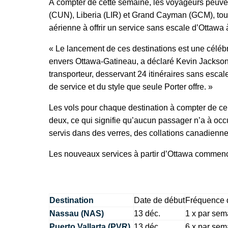
À compter de cette semaine, les voyageurs peuve
(CUN), Liberia (LIR) et Grand Cayman (GCM), tous
aérienne à offrir un service sans escale d’Ottawa 
« Le lancement de ces destinations est une céléb
envers Ottawa-Gatineau, a déclaré Kevin Jackson, 
transporteur, desservant 24 itinéraires sans escal
de service et du style que seule Porter offre. »
Les vols pour chaque destination à compter de ce 
deux, ce qui signifie qu’aucun passager n’a à occ
servis dans des verres, des collations canadienne
Les nouveaux services à partir d’Ottawa commence
Destination
Date de début
Fréquence 
Nassau (NAS)
13 déc.
1 x par sem
Puerto Vallarta (PVR)
13 déc.
6 x par sem