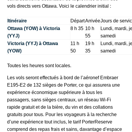
vols directs vers Ottawa. Voici le calendrier initial :
Itinéraire
Départ
Arrivée
Jours de servi
Ottawa (YOW) à Victoria
8 h 35
10 h
Lundi, mardi, j
(YYJ)
55
samedi
Victoria (YYJ) à Ottawa
11 h
19 h
Lundi, mardi, j
(YOW)
50
35
samedi
Toutes les heures sont locales.
Les vols seront effectués à bord de l’aéronef Embraer
E195-E2 de 132 sièges de Porter, ce qui assurera une
expérience économique supérieure à tous les
passagers, sans sièges centraux, un réseau Wi-Fi
rapide gratuit et de la bière, du vin et des collations
gratuits pour tous. Pour les voyageurs à la recherche
d’une expérience tout inclus, le tarif PorterReserve
comprend des repas frais et sains, davantage d’espace