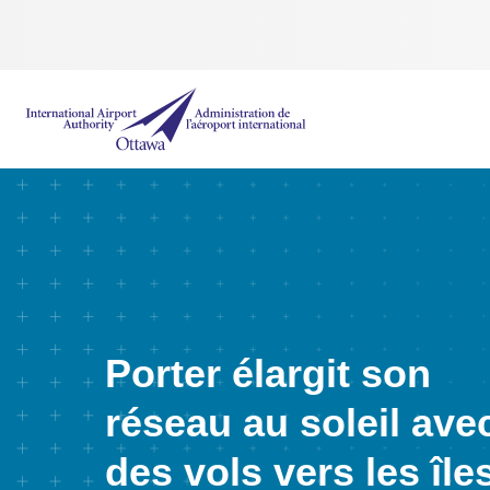
Administration de l’aéroport international d'Ottawa
Porter élargit son
réseau au soleil ave
des vols vers les île