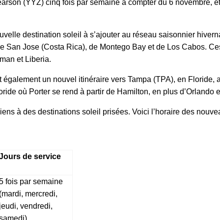
o Pearson (YYZ) cinq fois par semaine à compter du 6 novembre, 
velle destination soleil à s’ajouter au réseau saisonnier hiver
 de San Jose (Costa Rica), de Montego Bay et de Los Cabos. Ces 
man et Liberia.
nt également un nouvel itinéraire vers Tampa (TPA), en Floride
Floride où Porter se rend à partir de Hamilton, en plus d’Orlando
iens à des destinations soleil prisées. Voici l’horaire des nouve
Jours de service
5 fois par semaine
(mardi, mercredi,
jeudi, vendredi,
samedi)