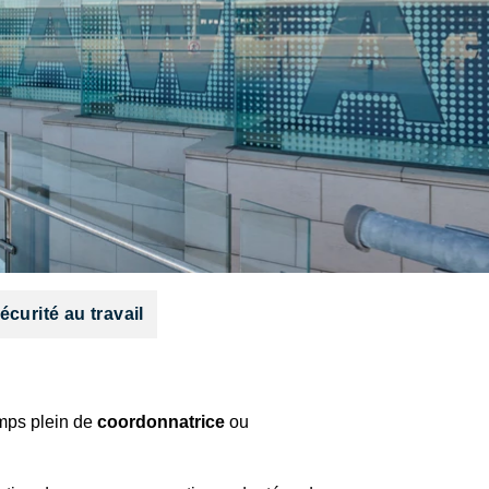
curité au travail
emps plein de
coordonnatrice
ou